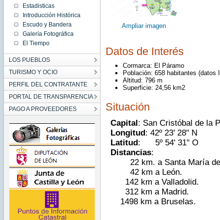
Estadisticas
Introducción Histórica
Escudo y Bandera
Ampliar imagen
Galería Fotográfica
El Tiempo
Datos de Interés
LOS PUEBLOS
Cormarca: El Páramo
TURISMO Y OCIO
Población: 658 habitantes (datos 
Altitud: 796 m
PERFIL DEL CONTRATANTE
Superficie: 24,56 km2
PORTAL DE TRANSPARENCIA
Situación
PAGO A PROVEEDORES
Capital
: San Cristóbal de la 
Longitud
: 42º 23' 28" N
Latitud
: 5º 54' 31" O
Distancias
:
22 km. a Santa María del
42 km a León.
142 km a Valladolid.
312 km a Madrid.
1498 km a Bruselas.