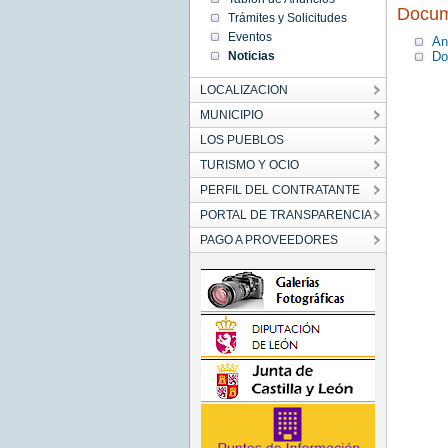
00:00:00
Docum
Trámites y Solicitudes
CET
2021
Eventos
An
Thu Nov
Do
Noticias
25
00:00:00
CET
LOCALIZACION
2021
MUNICIPIO
LOS PUEBLOS
TURISMO Y OCIO
PERFIL DEL CONTRATANTE
PORTAL DE TRANSPARENCIA
PAGO A PROVEEDORES