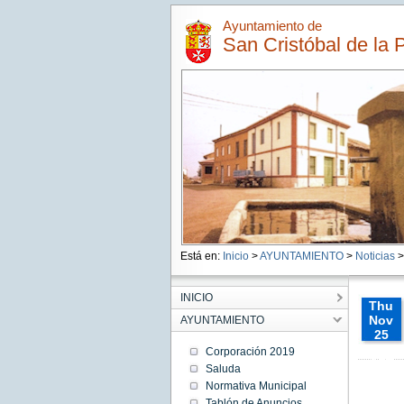
Ayuntamiento de
San Cristóbal de la 
Está en:
Inicio
>
AYUNTAMIENTO
>
Noticias
>
INICIO
Thu
Nov
AYUNTAMIENTO
25
00:00:
Corporación 2019
CET
Saluda
2021
Normativa Municipal
Thu
Nov 25
Tablón de Anuncios