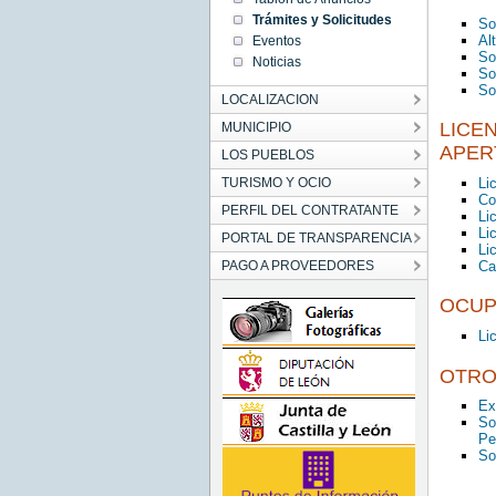
Trámites y Solicitudes
So
Al
Eventos
So
Noticias
So
So
LOCALIZACION
LICE
MUNICIPIO
APER
LOS PUEBLOS
TURISMO Y OCIO
Li
Co
PERFIL DEL CONTRATANTE
Li
Li
PORTAL DE TRANSPARENCIA
Li
PAGO A PROVEEDORES
Ca
OCUP
Li
OTRO
Ex
So
Pe
So