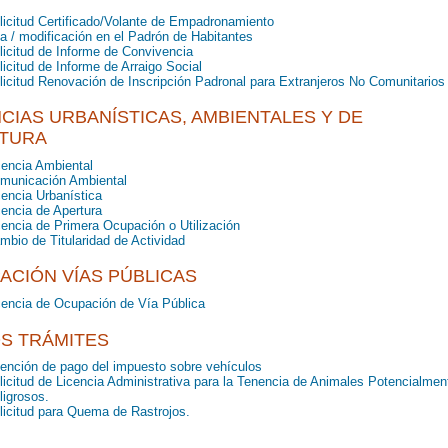
licitud Certificado/Volante de Empadronamiento
ta / modificación en el Padrón de Habitantes
licitud de Informe de Convivencia
licitud de Informe de Arraigo Social
licitud Renovación de Inscripción Padronal para Extranjeros No Comunitarios
NCIAS URBANÍSTICAS, AMBIENTALES Y DE
TURA
cencia Ambiental
municación Ambiental
cencia Urbanística
cencia de Apertura
cencia de Primera Ocupación o Utilización
mbio de Titularidad de Actividad
ACIÓN VÍAS PÚBLICAS
cencia de Ocupación de Vía Pública
S TRÁMITES
ención de pago del impuesto sobre vehículos
licitud de Licencia Administrativa para la Tenencia de Animales Potencialmen
ligrosos.
licitud para Quema de Rastrojos.