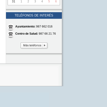
31
1
2
3
4
5
6
TELÉFONOS DE INTERÉS
Ayuntamiento:
987 662 016
Centro de Salud:
987 66 21 76